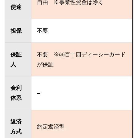
自由 ※事業性資金は除く
使途
担保
不要
保証
不要 ※㈱百十四ディーシーカード
人
が保証
金利
–
体系
返済
約定返済型
方式