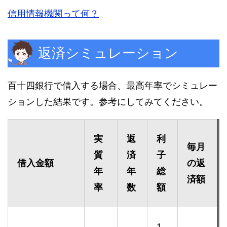
信用情報機関って何？
返済シミュレーション
百十四銀行で借入する場合、最高年率でシミュレー
ションした結果です。参考にしてみてください。
実
返
利
毎月
質
済
子
借入金額
の返
年
年
総
済額
率
数
額
1