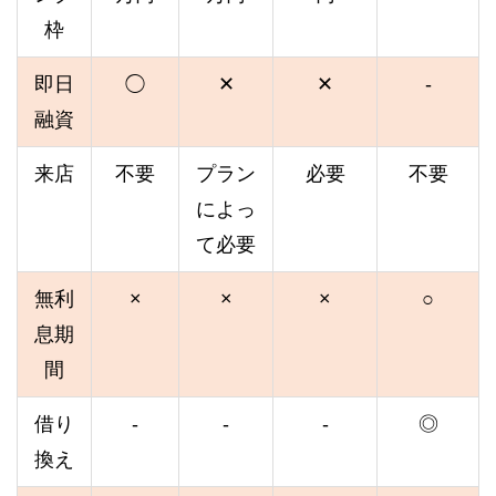
枠
即日
◯
✕
✕
-
融資
来店
不要
プラン
必要
不要
によっ
て必要
無利
×
×
×
○
息期
間
借り
-
-
-
◎
換え