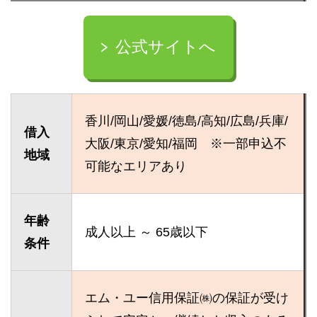
公式サイトへ
香川/岡山/愛媛/徳島/高知/広島/兵庫/
借入
大阪/東京/愛知/福岡 ※一部申込不
地域
可能なエリアあり
年齢
成人以上 ～ 65歳以下
条件
エム・ユー信用保証㈱の保証が受け