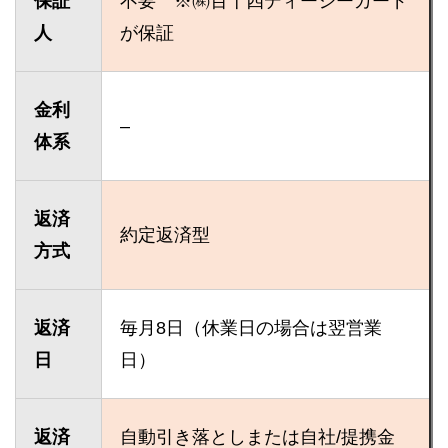
保証
不要 ※㈱百十四ディーシーカード
人
が保証
金利
–
体系
返済
約定返済型
方式
返済
毎月8日（休業日の場合は翌営業
日
日）
返済
自動引き落としまたは自社/提携金