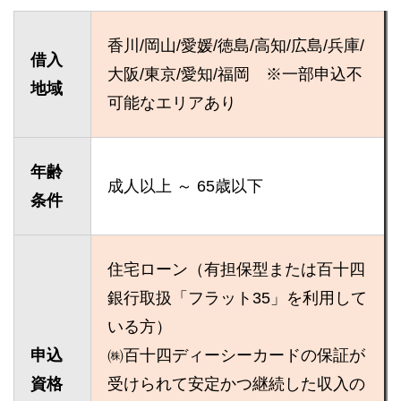
香川/岡山/愛媛/徳島/高知/広島/兵庫/
借入
大阪/東京/愛知/福岡 ※一部申込不
地域
可能なエリアあり
年齢
成人以上 ～ 65歳以下
条件
住宅ローン（有担保型または百十四
銀行取扱「フラット35」を利用して
いる方）
申込
㈱百十四ディーシーカードの保証が
資格
受けられて安定かつ継続した収入の