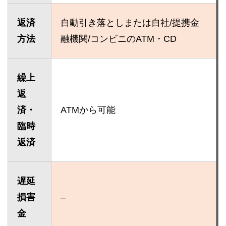
返済
自動引き落としまたは自社/提携金
方法
融機関/コンビニのATM・CD
繰上
返
済・
ATMから可能
臨時
返済
遅延
損害
–
金