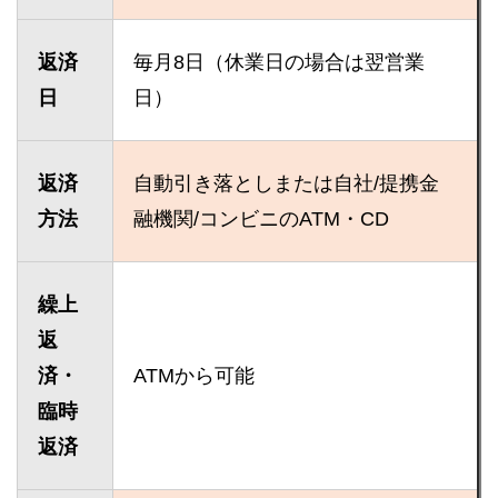
返済
毎月8日（休業日の場合は翌営業
日
日）
返済
自動引き落としまたは自社/提携金
方法
融機関/コンビニのATM・CD
繰上
返
済・
ATMから可能
臨時
返済