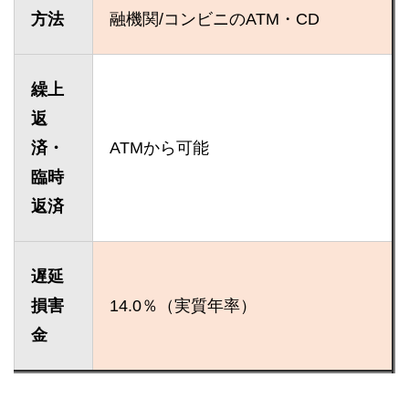
方法
融機関/コンビニのATM・CD
繰上
返
済・
ATMから可能
臨時
返済
遅延
損害
14.0％（実質年率）
金