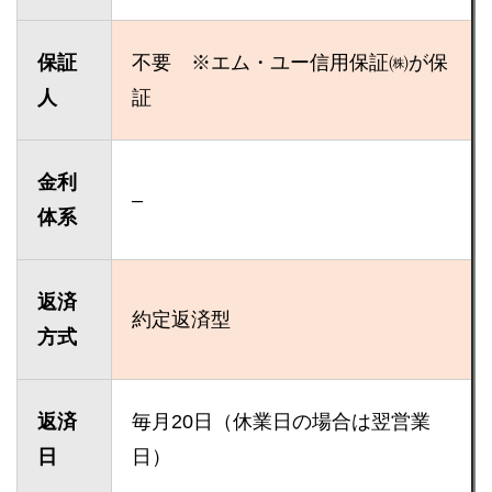
保証
不要 ※エム・ユー信用保証㈱が保
人
証
金利
–
体系
返済
約定返済型
方式
返済
毎月20日（休業日の場合は翌営業
日
日）