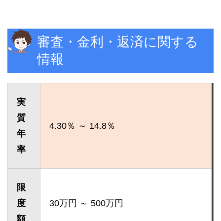
審査・金利・返済に関する
情報
実
質
4.30％ ～ 14.8％
年
率
限
度
30万円 ～ 500万円
額