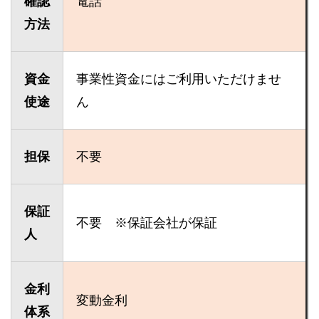
確認
電話
方法
資金
事業性資金にはご利用いただけませ
使途
ん
担保
不要
保証
不要 ※保証会社が保証
人
金利
変動金利
体系