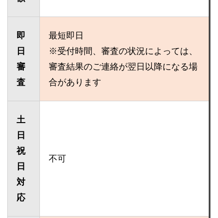
即
最短即日
日
※受付時間、審査の状況によっては、
審
審査結果のご連絡が翌日以降になる場
査
合があります
土
日
祝
不可
日
対
応