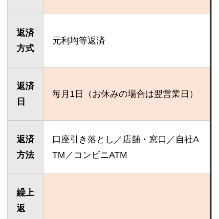
返済
元利均等返済
方式
返済
毎月1日（お休みの場合は翌営業日）
日
返済
口座引き落とし／店舗・窓口／自社A
方法
TM／コンビニATM
繰上
返