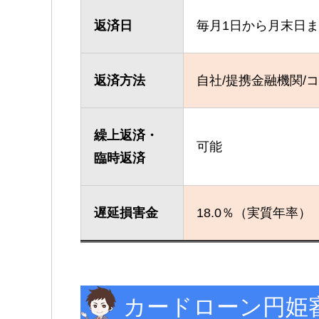
返済日
毎月1日から月末日
返済方法
自社/提携金融機関/コ
繰上返済・
可能
臨時返済
遅延損害金
18.0％（実質年率）
カードローン円姫