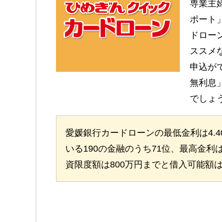
専業主
ポート
ドロー
ススメ
申込が
無利息
でしょ
愛媛銀行カードローンの最低金利は4.
いる190の金融のうち71位、最高金利は1
資限度額は800万円までと借入可能額