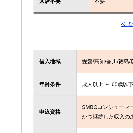
来店不要
不要
公式
借入地域
愛媛/高知/香川/徳島/
年齢条件
成人以上 ～ 65歳以
SMBCコンシュー
申込資格
かつ継続した収入の