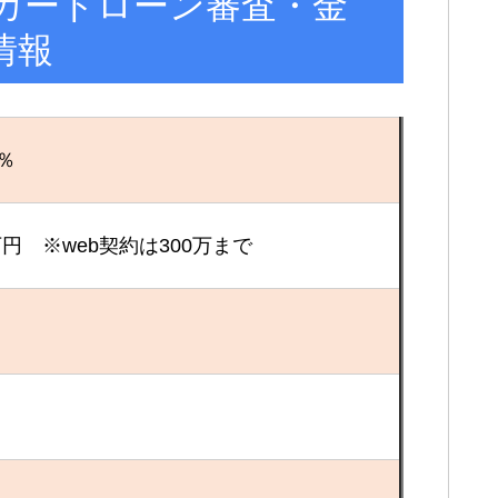
カードローン審査・金
情報
0％
0万円 ※web契約は300万まで