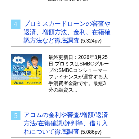
プロミスカードローンの審査や
返済、増額方法、金利、在籍確
認方法など徹底調査
(5,324pv)
最終更新日：2026年3月25
日 プロミスはSMBCグルー
プのSMBCコンシューマー
ファイナンスが運営する大
手消費者金融です。最短3
分の融資ス...
アコムの金利や審査/増額/返済
方法/在籍確認/評判等、借り入
れについて徹底調査
(5,086pv)