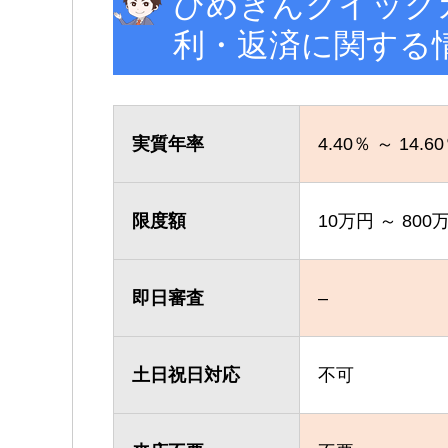
ひめぎんクイック
利・返済に関する
実質年率
4.40％ ～ 14.6
限度額
10万円 ～ 80
即日審査
–
土日祝日対応
不可