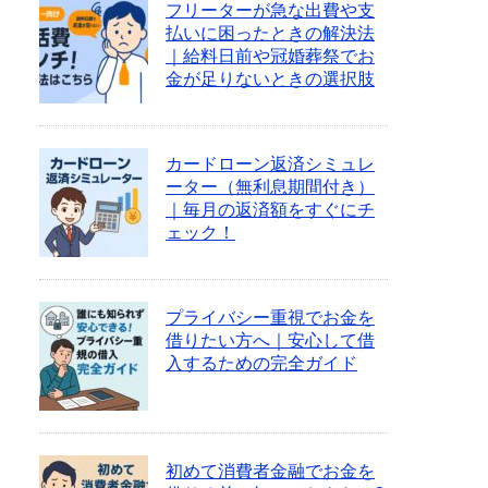
フリーターが急な出費や支
払いに困ったときの解決法
｜給料日前や冠婚葬祭でお
金が足りないときの選択肢
カードローン返済シミュレ
ーター（無利息期間付き）
｜毎月の返済額をすぐにチ
ェック！
プライバシー重視でお金を
借りたい方へ｜安心して借
入するための完全ガイド
初めて消費者金融でお金を