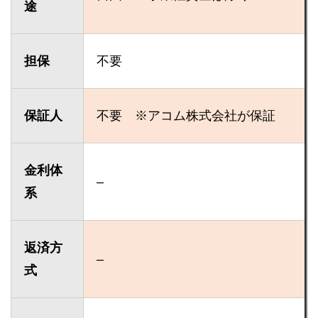
途
担保
不要
保証人
不要 ※アコム株式会社が保証
金利体
–
系
返済方
–
式