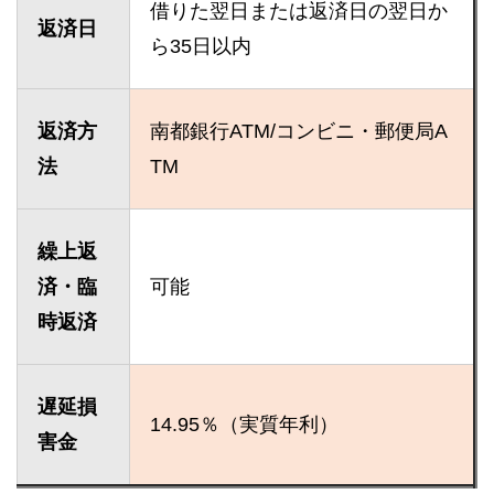
借りた翌日または返済日の翌日か
返済日
ら35日以内
返済方
南都銀行ATM/コンビニ・郵便局A
法
TM
繰上返
済・臨
可能
時返済
遅延損
14.95％（実質年利）
害金