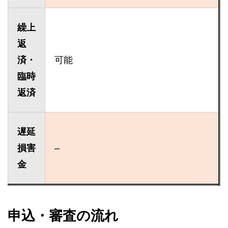
繰上
返
済・
可能
臨時
返済
遅延
損害
–
金
申込・審査の流れ