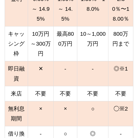
～ 14.9
～ 14.
8.0%
0％〜1
5%
5%
8.00％
キャッ
10万円
最高80
10～1,000
800万
シング
～300万
0万円
万円
円まで
枠
円
即日融
✕
-
-
◎※1
資
来店
不要
不要
不要
不要
無利息
×
×
○
◯※2
期間
借り換
-
○
◎
-