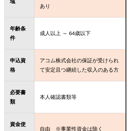
域
あり
年齢条
成人以上 ～ 64歳以下
件
申込資
アコム株式会社の保証が受けられ
格
て安定且つ継続した収入のある方
必要書
本人確認書類等
類
資金使
自由 ※事業性資金は除く