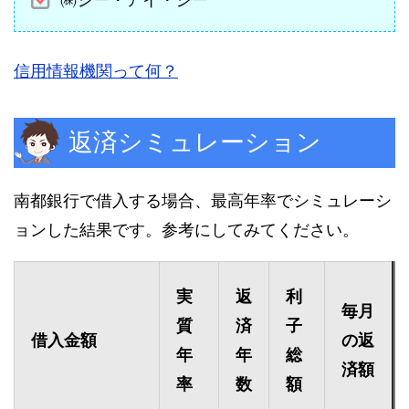
㈱シー・アイ・シー
信用情報機関って何？
返済シミュレーション
南都銀行で借入する場合、最高年率でシミュレーシ
ョンした結果です。参考にしてみてください。
実
返
利
毎月
質
済
子
借入金額
の返
年
年
総
済額
率
数
額