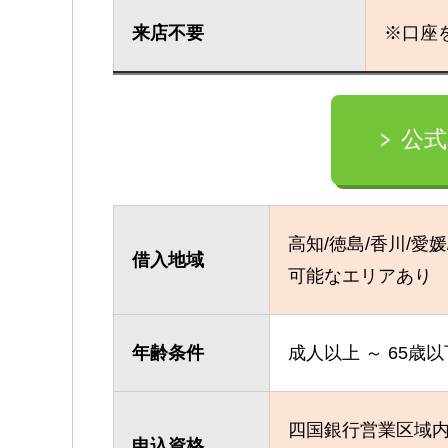
来店不要
※口座
公
高知/徳島/香川/愛
借入地域
可能なエリアあり
年齢条件
成人以上 ～ 65歳以
四国銀行営業区域
申込資格