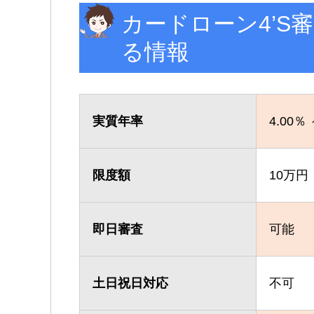
カードローン4’S
る情報
実質年率
4.00％ 
限度額
10万円 
即日審査
可能
土日祝日対応
不可