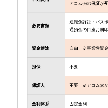
アコム㈱の保証が
運転免許証・パス
必要書類
通預金の口座お届
資金使途
自由 ※事業性資
担保
不要
保証人
不要 ※アコム㈱
金利体系
固定金利