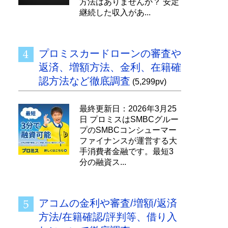
方法はありませんか？ 安定
継続した収入があ...
プロミスカードローンの審査や
返済、増額方法、金利、在籍確
認方法など徹底調査
(5,299pv)
最終更新日：2026年3月25
日 プロミスはSMBCグルー
プのSMBCコンシューマー
ファイナンスが運営する大
手消費者金融です。最短3
分の融資ス...
アコムの金利や審査/増額/返済
方法/在籍確認/評判等、借り入