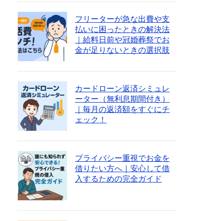
フリーターが急な出費や支
払いに困ったときの解決法
｜給料日前や冠婚葬祭でお
金が足りないときの選択肢
カードローン返済シミュレ
ーター（無利息期間付き）
｜毎月の返済額をすぐにチ
ェック！
プライバシー重視でお金を
借りたい方へ｜安心して借
入するための完全ガイド