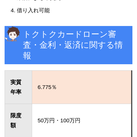
借り入れ可能
トクトクカードローン審
査・金利・返済に関する情
報
実質
6.775％
年率
限度
50万円・100万円
額