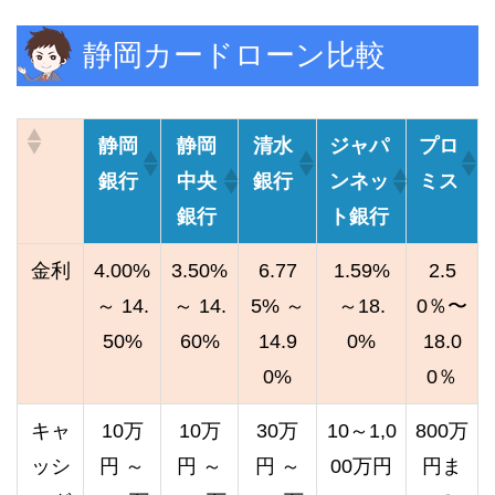
静岡カードローン比較
静岡
静岡
清水
ジャパ
プロ
銀行
中央
銀行
ンネッ
ミス
銀行
ト銀行
金利
4.00%
3.50%
6.77
1.59%
2.5
～ 14.
～ 14.
5% ～
～18.
0％〜
50%
60%
14.9
0%
18.0
0%
0％
キャ
10万
10万
30万
10～1,0
800万
ッシ
円 ～
円 ～
円 ～
00万円
円ま