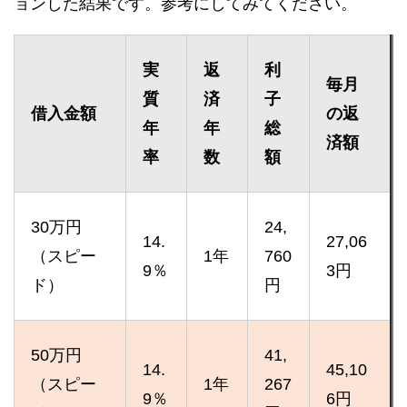
ョンした結果です。参考にしてみてください。
実
返
利
毎月
質
済
子
借入金額
の返
年
年
総
済額
率
数
額
30万円
24,
14.
27,06
（スピー
1年
760
9％
3円
ド）
円
50万円
41,
14.
45,10
（スピー
1年
267
9％
6円