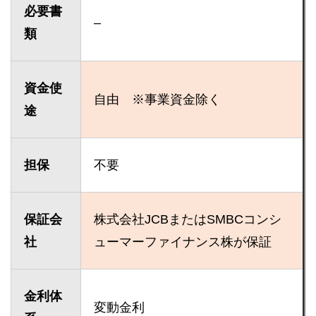
必要書
–
類
資金使
自由 ※事業資金除く
途
担保
不要
保証会
株式会社JCBまたはSMBCコンシ
社
ューマーファイナンス株が保証
金利体
変動金利