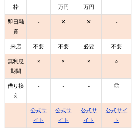
枠
万円
万円
即日融
-
✕
✕
-
資
来店
不要
不要
必要
不要
無利息
×
×
×
○
期間
借り換
-
-
-
◎
え
公式サ
公式サ
公式サ
公式サイ
イト
イト
イト
ト