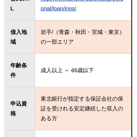
L
onal/loan/inos/
借入地
岩手/（青森・秋田・宮城・東京）
域
の一部エリア
年齢条
成人以上 ～ 65歳以下
件
東北銀行が指定する保証会社の保
申込資
証を受けれる安定継続した収入の
格
ある方