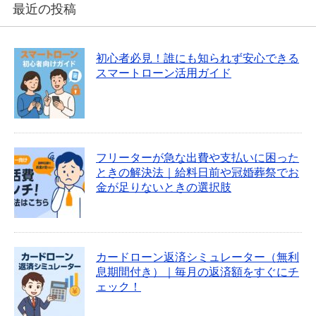
最近の投稿
初心者必見！誰にも知られず安心できる
スマートローン活用ガイド
フリーターが急な出費や支払いに困った
ときの解決法｜給料日前や冠婚葬祭でお
金が足りないときの選択肢
カードローン返済シミュレーター（無利
息期間付き）｜毎月の返済額をすぐにチ
ェック！