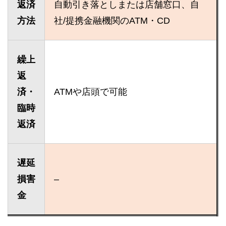
返済
自動引き落としまたは店舗窓口、自
方法
社/提携金融機関のATM・CD
繰上
返
済・
ATMや店頭で可能
臨時
返済
遅延
損害
–
金