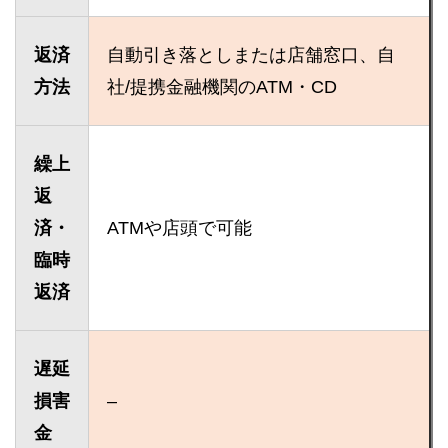
返済
自動引き落としまたは店舗窓口、自
方法
社/提携金融機関のATM・CD
繰上
返
済・
ATMや店頭で可能
臨時
返済
遅延
損害
–
金