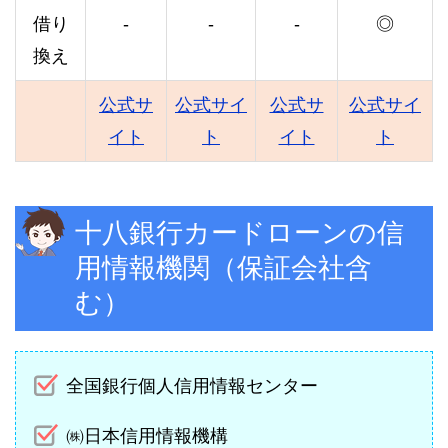
借り
-
-
-
◎
換え
公式サ
公式サイ
公式サ
公式サイ
イト
ト
イト
ト
十八銀行カードローンの信
用情報機関（保証会社含
む）
全国銀行個人信用情報センター
㈱日本信用情報機構