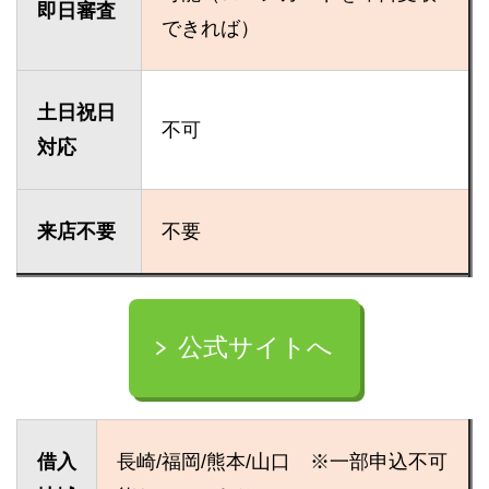
即日審査
できれば）
土日祝日
不可
対応
来店不要
不要
公式サイトへ
借入
長崎/福岡/熊本/山口 ※一部申込不可