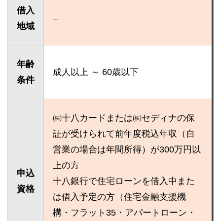
借入
–
地域
年齢
成人以上 ～ 60歳以下
条件
㈱十八カードまたは㈱セディナの保
証が受けられて前年度税込年収（自
営業の場合は年間所得）が300万円以
上の方
申込
十八銀行で住宅ローンを借入中また
資格
は借入予定の方（住宅金融支援機
構・フラット35・アパートローン・