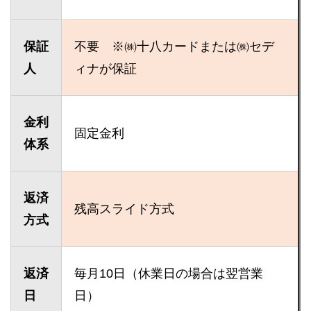
保証
不要 ※㈱十八カードまたは㈱セデ
人
ィナが保証
金利
固定金利
体系
返済
残高スライド方式
方式
返済
毎月10日（休業日の場合は翌営業
日
日）