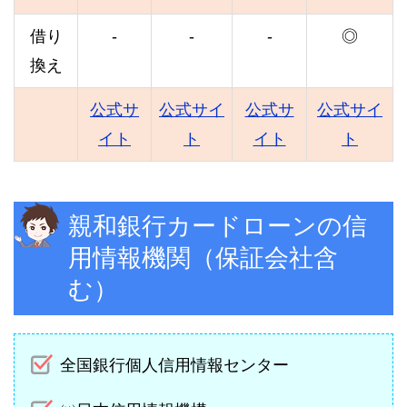
借り
-
-
-
◎
換え
公式サ
公式サイ
公式サ
公式サイ
イト
ト
イト
ト
親和銀行カードローンの信
用情報機関（保証会社含
む）
全国銀行個人信用情報センター