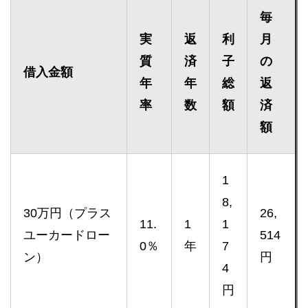
毎
実
返
利
月
質
済
子
の
借入金額
年
年
総
返
率
数
額
済
額
1
8,
30万円（プラス
26,
11.
1
1
ユーカードロー
514
0％
年
7
ン）
円
4
円