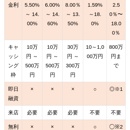
金利
5.50%
6.00%
8.00％
1.59%
2.5
～ 14.
～ 14.
～ 13.
～18.
0％〜
00%
60%
50%
0%
18.0
0％
キャ
10万
10万
30万
10～1,0
800万
ッシ
円 ～
円 ～
円 ～
00万円
円ま
ング
500万
500万
300万
で
枠
円
円
円
即日
×
×
×
○
◎※1
融資
来店
必要
必要
必要
不要
不要
無利
×
×
×
○
◯※2