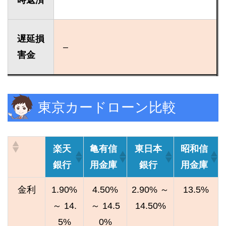
遅延損
–
害金
東京カードローン比較
楽天
亀有信
東日本
昭和信
銀行
用金庫
銀行
用金庫
金利
1.90%
4.50%
2.90% ～
13.5%
～ 14.
～ 14.5
14.50%
5%
0%