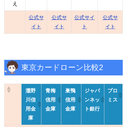
え
公式サ
公式サ
公式サイ
公式サ
イト
イト
ト
イト
東京カードローン比較2
瀧野
青梅
巣鴨
ジャパ
プロ
川信
信用
信用
ンネッ
ミス
用金
金庫
金庫
ト銀行
庫