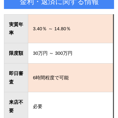
金利・返済に関する情報
実質年
3.40％ ～ 14.80％
率
限度額
30万円 ～ 300万円
即日審
6時間程度で可能
査
来店不
必要
要