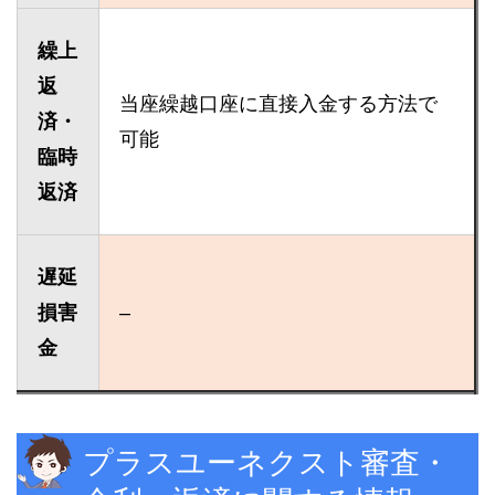
繰上
返
当座繰越口座に直接入金する方法で
済・
可能
臨時
返済
遅延
損害
–
金
プラスユーネクスト審査・