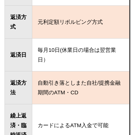
返済方
元利定額リボルビング方式
式
毎月10日(休業日の場合は翌営業
返済日
日）
返済方
自動引き落としまた自社/提携金融
法
期間のATM・CD
繰上返
済・臨
カードによるATM入金で可能
時返済