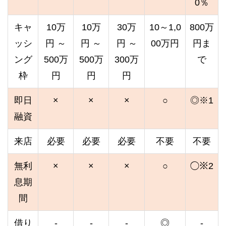
0％
キャ
10万
10万
30万
10～1,0
800万
ッシ
円 ～
円 ～
円 ～
00万円
円ま
ング
500万
500万
300万
で
枠
円
円
円
即日
×
×
×
○
◎※1
融資
来店
必要
必要
必要
不要
不要
無利
×
×
×
○
◯※2
息期
間
借り
-
-
-
◎
-