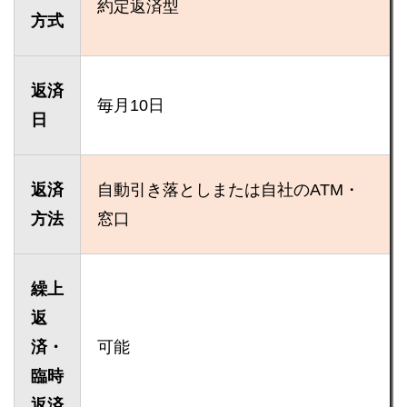
約定返済型
方式
返済
毎月10日
日
返済
自動引き落としまたは自社のATM・
方法
窓口
繰上
返
済・
可能
臨時
返済