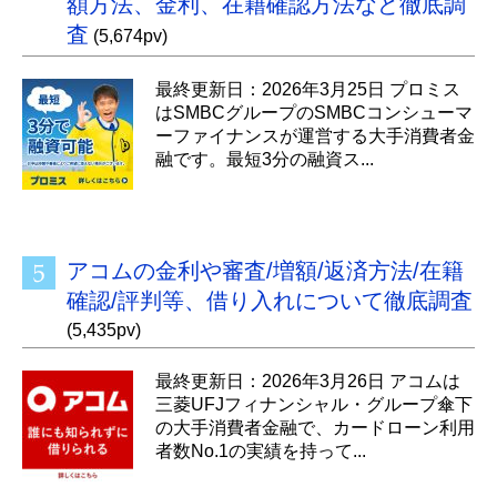
額方法、金利、在籍確認方法など徹底調
査
(5,674pv)
最終更新日：2026年3月25日 プロミス
はSMBCグループのSMBCコンシューマ
ーファイナンスが運営する大手消費者金
融です。最短3分の融資ス...
アコムの金利や審査/増額/返済方法/在籍
確認/評判等、借り入れについて徹底調査
(5,435pv)
最終更新日：2026年3月26日 アコムは
三菱UFJフィナンシャル・グループ傘下
の大手消費者金融で、カードローン利用
者数No.1の実績を持って...