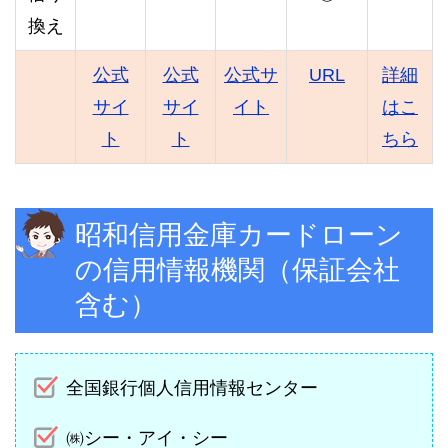
換え
公式
公式
公式サ
URL
詳細
サイ
サイ
イト
はこ
ト
ト
ちら
昭和信用金庫カードローン
の信用情報機関（保証会社
含む）
全国銀行個人信用情報センター
㈱シー・アイ・シー